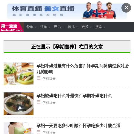
✕
备孕
怀孕
产后
育儿
更多
搜索
正在显示【孕期营养】栏目的文章
孕妇补碘过量有什么危害？怀孕期间补碘过多对胎
儿的影响
孕期营养
孕妇缺碘吃什么补最快？孕期补碘吃什么
孕期营养
孕妇一天要吃多少叶酸？怀孕吃多少叶酸合适
孕期营养