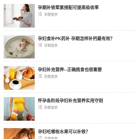
孕期补铁荤素搭配可提高吸收率
孕期营养
孕妇食补PK药补 孕期怎样补钙最有效？
孕期营养
孕妇补充营养--正确挑食也很重要
孕期营养
怀孕各阶段孕妇补充营养实用守则
孕期营养
孕妇吃哪些水果可以补铁？
孕期营养