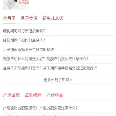
坐月子
月子食谱
新生儿30天
哺乳期可以打新冠疫苗吗？
疫情期间产妇如何坐月子？
月子期间新妈咪睡个好觉的秘诀
剖腹产后什么时候洗头好？剖腹产后洗头应注意什么？
坐月子无聊能刷抖音吗？月子期间用手机经常看短视频好吗
更多坐月子知识 >
产后减肥
母乳喂养
产后检查
产后吸脂减肥要谨慎！产后减肥需要注意什么？