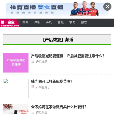
✕
备孕
怀孕
产后
育儿
更多
搜索
【产后恢复】频道
产后吸脂减肥要谨慎！产后减肥需要注意什么？
产后减肥
哺乳期可以打新冠疫苗吗？
产后坐月子
全职妈妈在家做微商卖什么比较好？
产后创业