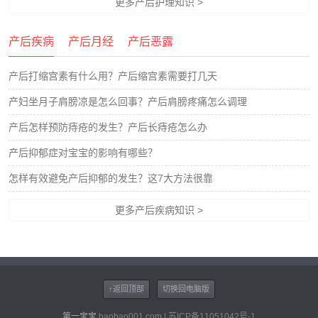
更多产后护理知识 >
产后疾病
产后月经
产后恶露
产后打缩宫素有什么用？产后缩宫素需要打几天
产妇坐月子肩膀凉是怎么回事？产后肩膀疼痛怎么调理
产后怎样预防痔疮的发生？产后长痔疮怎么办
产后抑郁症对宝宝的影响有哪些？
怎样有效避免产后抑郁的发生？这7大方法很靠
更多产后疾病知识 >
↑返回顶部
切换回电脑版
第一宝宝
baobao001.com | 苏ICP备11051042号-1