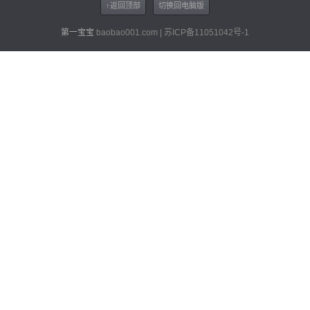
↑返回顶部
切换回电脑版
第一宝宝
baobao001.com | 苏ICP备11051042号-1